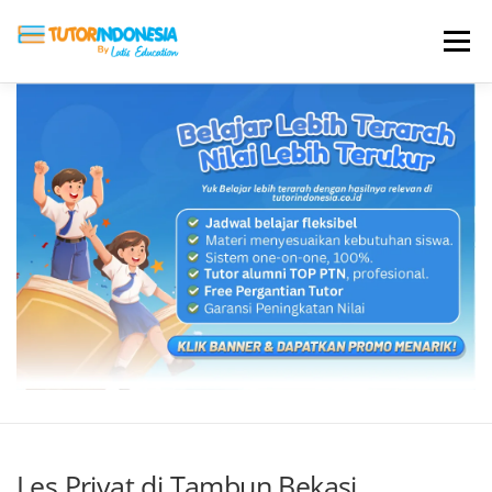
Menu
HOME
ABOUT US
JADI PENGAJAR
BIAYA LES
TESTIMONI
PROFIL ALUMNI
BLOG
DAFTAR SEKOLAH
Les Privat di Tambun Bekasi