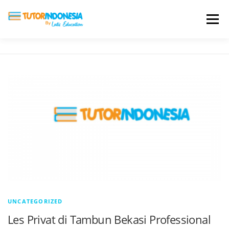
Menu
HOME
ABOUT US
JADI PENGAJAR
BIAYA LES
TESTIMONI
PROFIL ALUMNI
BLOG
DAFTAR SEKOLAH
UNCATEGORIZED
Les Privat di Tambun Bekasi Professional