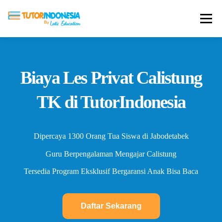
Menu
HOME
ABOUT US
JADI PENGAJAR
Biaya Les Privat Calistung
BIAYA LES
TESTIMONI
PROFIL ALUMNI
TK di TutorIndonesia
BLOG
DAFTAR SEKOLAH
Dipercaya 1300 Orang Tua Siswa di Jabodetabek
Guru Berpengalaman Mengajar Calistung
Tersedia Program Eksklusif Bergaransi Anak Bisa Baca
Daftar Sekarang