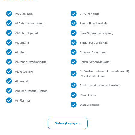
ACS Jakarta
BPK Penabur
Al Azhar Kemandoran
Bimba Raynbowkids
Al Azhar 1 pusat
Bina Nusantara serpong
Al Azhar 3
Binus School Bekasi
Al Izhar
Bosowa Bina Insani
Al Azhar Rawamangun
British School Jakarta
Al Wildan Islamic International 0)
AL FAUZIEN
Cikal Lebak Bulus
Al Jannah
Anak panah home schooling
Annisaa Izzada Bintaro
Citra Buana
Ar- Rahman
Dian Didaktika
Selengkapnya >