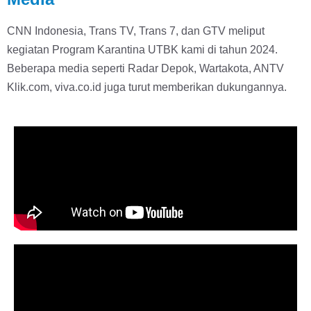
CNN Indonesia, Trans TV, Trans 7, dan GTV meliput
kegiatan Program Karantina UTBK kami di tahun 2024.
Beberapa media seperti Radar Depok, Wartakota, ANTV
Klik.com, viva.co.id juga turut memberikan dukungannya.