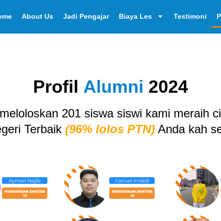
ome
About Us
Jadi Pengajar
Biaya Les
Testimoni
P
Profil
Alumni
2024
 meloloskan 201 siswa siswi kami meraih cit
egeri Terbaik
(96% lolos PTN)
Anda kah se