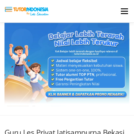
Menu
HOME
ABOUT US
JADI PENGAJAR
BIAYA LES
TESTIMONI
PROFIL ALUMNI
BLOG
DAFTAR SEKOLAH
Guru Les Privat Jatisampurna Bekasi