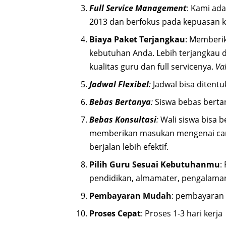
Full Service Management
: Kami ad
2013 dan berfokus pada kepuasan 
Biaya Paket Terjangkau
: Memberik
kebutuhan Anda. Lebih terjangkau
kualitas guru dan full servicenya.
Va
Jadwal Flexibel
:
Jadwal bisa ditentuk
Bebas Bertanya
:
Siswa bebas berta
Bebas Konsultasi
:
Wali siswa bisa 
memberikan masukan mengenai cara/
berjalan lebih efektif.
Pilih Guru Sesuai Kebutuhanmu
:
pendidikan, almamater, pengalama
Pembayaran Mudah
: pembayaran 
Proses Cepat
: Proses 1-3 hari kerja