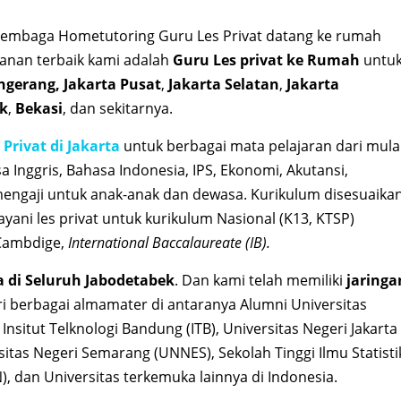
embaga Hometutoring Guru Les Privat datang ke rumah
anan terbaik kami adalah
Guru Les privat ke Rumah
untu
gerang, Jakarta Pusat
,
Jakarta Selatan
,
Jakarta
k
,
Bekasi
, dan sekitarnya.
 Privat di Jakarta
untuk berbagai mata pelajaran dari mula
sa Inggris, Bahasa Indonesia, IPS, Ekonomi, Akutansi,
t mengaji untuk anak-anak dan dewasa. Kurikulum disesuaika
yani les privat untuk kurikulum Nasional (K13, KTSP)
 Cambdige,
International Baccalaureate (IB).
a di Seluruh Jabodetabek
. Dan kami telah memiliki
jaringa
i berbagai almamater di antaranya Alumni Universitas
, Insitut Telknologi Bandung (ITB), Universitas Negeri Jakarta
rsitas Negeri Semarang (UNNES), Sekolah Tinggi Ilmu Statisti
N), dan Universitas terkemuka lainnya di Indonesia.