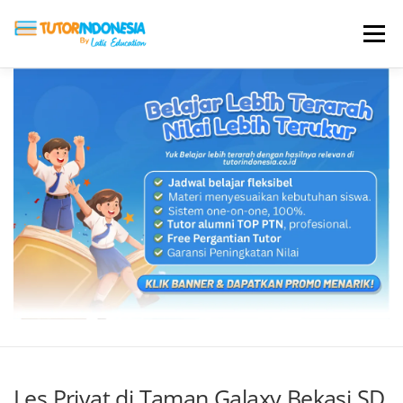
Menu
HOME
ABOUT US
JADI PENGAJAR
BIAYA LES
TESTIMONI
PROFIL ALUMNI
BLOG
DAFTAR SEKOLAH
Les Privat di Taman Galaxy Bekasi SD