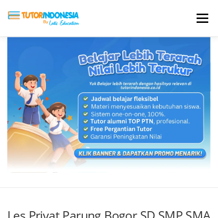
Menu
HOME
ABOUT US
JADI PENGAJAR
BIAYA LES
TESTIMONI
PROFIL ALUMNI
BLOG
DAFTAR SEKOLAH
Les Privat Parung Bogor SD SMP SMA