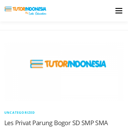
Menu
HOME
ABOUT US
JADI PENGAJAR
BIAYA LES
TESTIMONI
PROFIL ALUMNI
BLOG
DAFTAR SEKOLAH
UNCATEGORIZED
Les Privat Parung Bogor SD SMP SMA