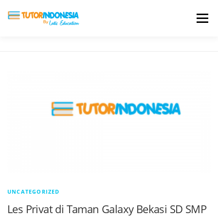
Menu
HOME
ABOUT US
JADI PENGAJAR
BIAYA LES
TESTIMONI
PROFIL ALUMNI
BLOG
DAFTAR SEKOLAH
UNCATEGORIZED
Les Privat di Taman Galaxy Bekasi SD SMP