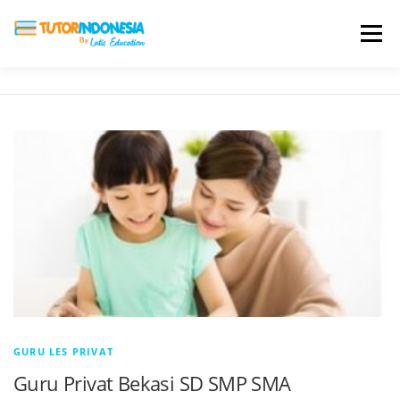
Menu
HOME
ABOUT US
JADI PENGAJAR
BIAYA LES
TESTIMONI
PROFIL ALUMNI
BLOG
DAFTAR SEKOLAH
GURU LES PRIVAT
Guru Privat Bekasi SD SMP SMA