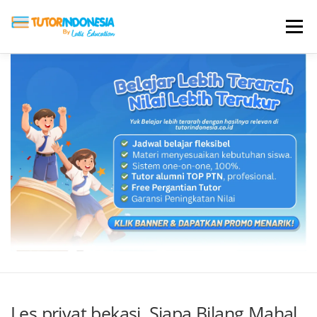
Menu
HOME
ABOUT US
JADI PENGAJAR
BIAYA LES
TESTIMONI
PROFIL ALUMNI
BLOG
DAFTAR SEKOLAH
Les privat bekasi, Siapa Bilang Mahal