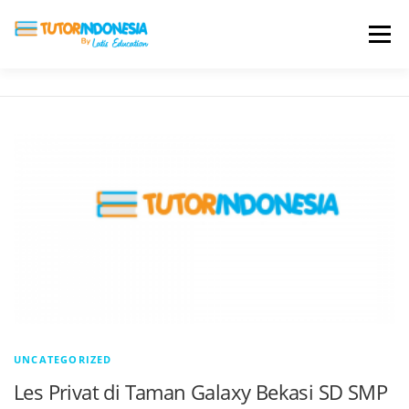
Menu
HOME
ABOUT US
JADI PENGAJAR
BIAYA LES
TESTIMONI
PROFIL ALUMNI
BLOG
DAFTAR SEKOLAH
UNCATEGORIZED
Les Privat di Taman Galaxy Bekasi SD SMP