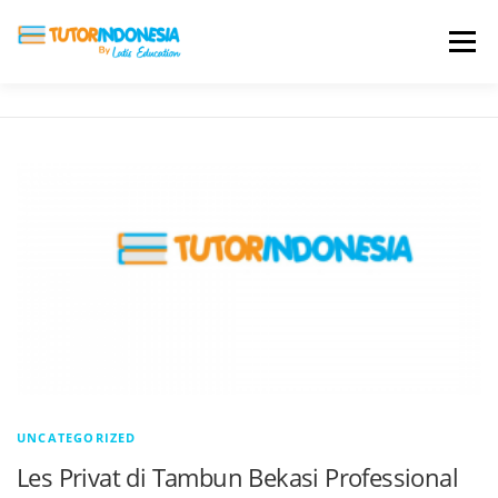
Menu
HOME
ABOUT US
JADI PENGAJAR
BIAYA LES
TESTIMONI
PROFIL ALUMNI
BLOG
DAFTAR SEKOLAH
UNCATEGORIZED
Les Privat di Tambun Bekasi Professional