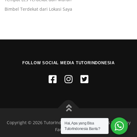
Bimbel Terdekat dari Lokasi Saya
FOLLOW SOCIAL MEDIA TUTORINDONESIA
Copyright © 2026 TutorIndonesia.co.id
–
OnePress
theme by
Hai, Apa yang Bisa
TutorIndonesia Bantu?
FameThemes