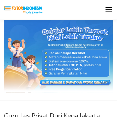
Menu
HOME
ABOUT US
JADI PENGAJAR
BIAYA LES
TESTIMONI
PROFIL ALUMNI
BLOG
DAFTAR SEKOLAH
Guru Les Privat Duri Kepa Jakarta