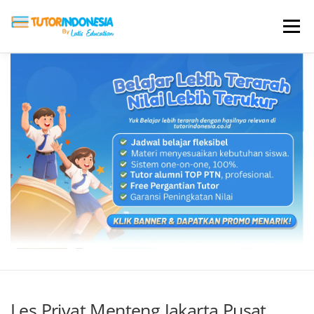
Menu
HOME
ABOUT US
JADI PENGAJAR
BIAYA LES
TESTIMONI
PROFIL ALUMNI
BLOG
DAFTAR SEKOLAH
Les Privat Menteng Jakarta Pusat