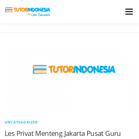
Menu
HOME
ABOUT US
JADI PENGAJAR
BIAYA LES
TESTIMONI
PROFIL ALUMNI
BLOG
DAFTAR SEKOLAH
UNCATEGORIZED
Les Privat Menteng Jakarta Pusat Guru