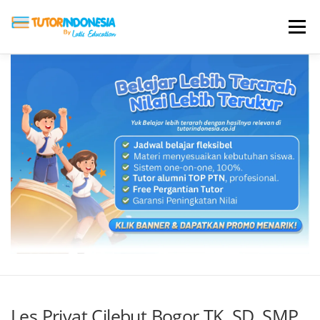
Menu
HOME
ABOUT US
JADI PENGAJAR
BIAYA LES
TESTIMONI
PROFIL ALUMNI
BLOG
DAFTAR SEKOLAH
Les Privat Cilebut Bogor TK, SD, SMP,