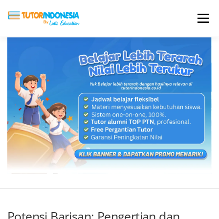
Menu
HOME
ABOUT US
JADI PENGAJAR
BIAYA LES
TESTIMONI
PROFIL ALUMNI
BLOG
DAFTAR SEKOLAH
Potensi Barisan: Pengertian dan