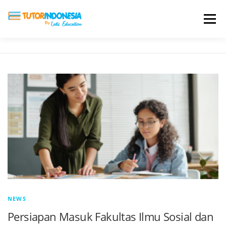
Menu
HOME
ABOUT US
JADI PENGAJAR
BIAYA LES
TESTIMONI
PROFIL ALUMNI
BLOG
DAFTAR SEKOLAH
NEWS
Persiapan Masuk Fakultas Ilmu Sosial dan