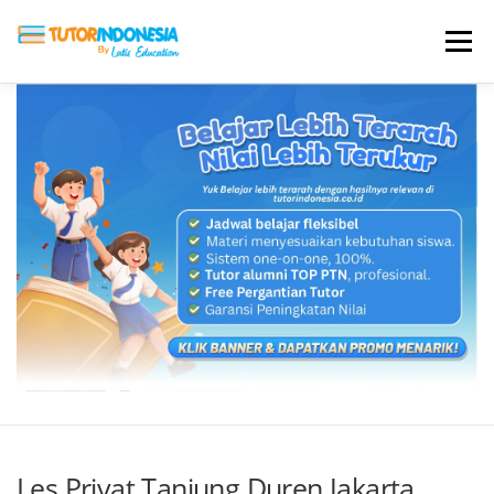
Menu
HOME
ABOUT US
JADI PENGAJAR
BIAYA LES
TESTIMONI
PROFIL ALUMNI
BLOG
DAFTAR SEKOLAH
Les Privat Tanjung Duren Jakarta