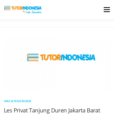
Menu
HOME
ABOUT US
JADI PENGAJAR
BIAYA LES
TESTIMONI
PROFIL ALUMNI
BLOG
DAFTAR SEKOLAH
UNCATEGORIZED
Les Privat Tanjung Duren Jakarta Barat