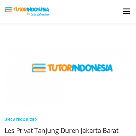
Menu
HOME
ABOUT US
JADI PENGAJAR
BIAYA LES
TESTIMONI
PROFIL ALUMNI
BLOG
DAFTAR SEKOLAH
UNCATEGORIZED
Les Privat Tanjung Duren Jakarta Barat