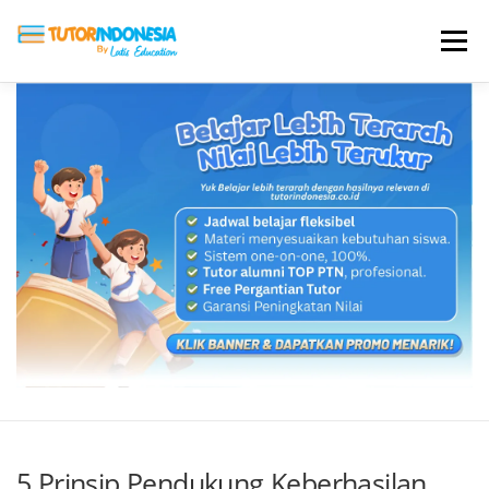
Menu
HOME
ABOUT US
JADI PENGAJAR
BIAYA LES
TESTIMONI
PROFIL ALUMNI
BLOG
DAFTAR SEKOLAH
5 Prinsip Pendukung Keberhasilan