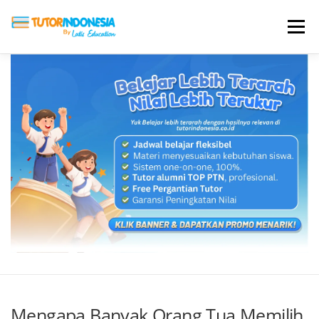
Menu
HOME
ABOUT US
JADI PENGAJAR
BIAYA LES
TESTIMONI
PROFIL ALUMNI
BLOG
DAFTAR SEKOLAH
Mengapa Banyak Orang Tua Memilih