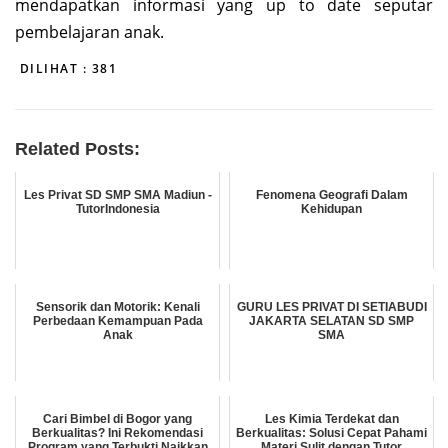
mendapatkan informasi yang up to date seputar
pembelajaran anak.
DILIHAT :
381
Related Posts:
Les Privat SD SMP SMA Madiun -
Fenomena Geografi Dalam
TutorIndonesia
Kehidupan
Sensorik dan Motorik: Kenali
GURU LES PRIVAT DI SETIABUDI
Perbedaan Kemampuan Pada
JAKARTA SELATAN SD SMP
Anak
SMA
Cari Bimbel di Bogor yang
Les Kimia Terdekat dan
Berkualitas? Ini Rekomendasi
Berkualitas: Solusi Cepat Pahami
Program yang Terbukti Naikkan
Materi Sulit dengan Tutor