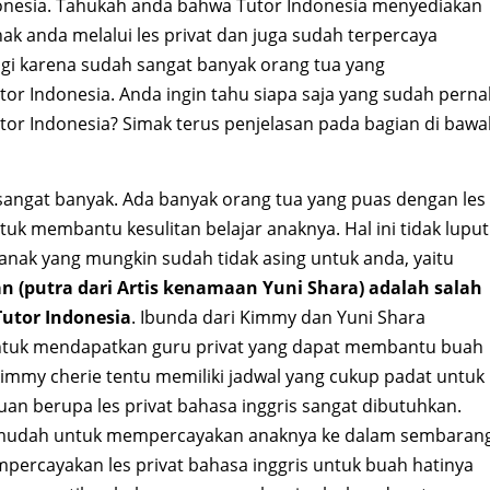
onesia. Tahukah anda bahwa Tutor Indonesia menyediakan
k anda melalui les privat dan juga sudah terpercaya
lagi karena sudah sangat banyak orang tua yang
or Indonesia. Anda ingin tahu siapa saja yang sudah pern
or Indonesia? Simak terus penjelasan pada bagian di bawa
 sangat banyak. Ada banyak orang tua yang puas dengan les
tuk membantu kesulitan belajar anaknya. Hal ini tidak luput
s anak yang mungkin sudah tidak asing untuk anda, yaitu
n (putra dari Artis kenamaan Yuni Shara) adalah salah
Tutor Indonesia
. Ibunda dari Kimmy dan Yuni Shara
ntuk mendapatkan guru privat yang dapat membantu buah
, kimmy cherie tentu memiliki jadwal yang cukup padat untuk
uan berupa les privat bahasa inggris sangat dibutuhkan.
ak mudah untuk mempercayakan anaknya ke dalam sembaran
percayakan les privat bahasa inggris untuk buah hatinya