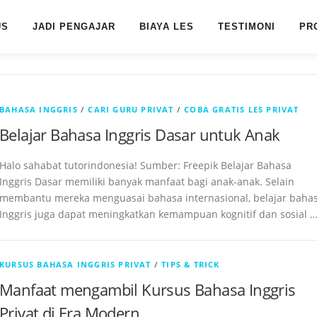
US
JADI PENGAJAR
BIAYA LES
TESTIMONI
PR
BAHASA INGGRIS
/
CARI GURU PRIVAT
/
COBA GRATIS LES PRIVAT
Belajar Bahasa Inggris Dasar untuk Anak
Halo sahabat tutorindonesia! Sumber: Freepik Belajar Bahasa
Inggris Dasar memiliki banyak manfaat bagi anak-anak. Selain
membantu mereka menguasai bahasa internasional, belajar baha
Inggris juga dapat meningkatkan kemampuan kognitif dan sosial 
KURSUS BAHASA INGGRIS PRIVAT
/
TIPS & TRICK
Manfaat mengambil Kursus Bahasa Inggris
Privat di Era Modern