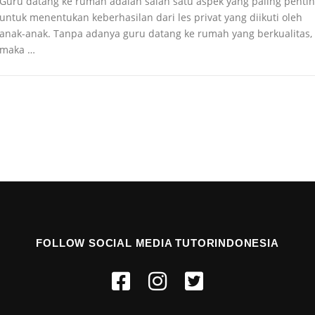
Guru datang ke rumah adalah salah satu aspek yang paling penti
untuk menentukan keberhasilan dari les privat yang diikuti oleh
anak-anak. Tanpa adanya guru datang ke rumah yang berkualitas,
maka …
FOLLOW SOCIAL MEDIA TUTORINDONESIA