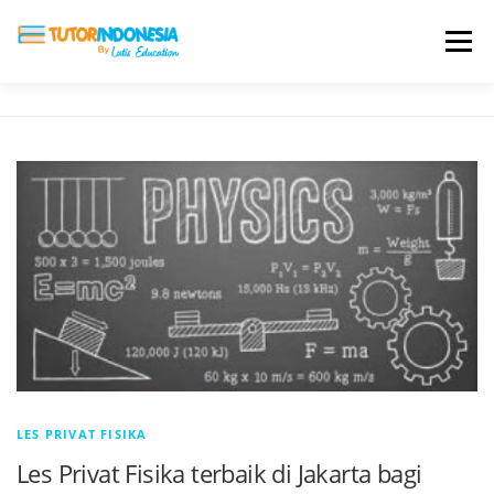
Menu
HOME
ABOUT US
JADI PENGAJAR
BIAYA LES
TESTIMONI
PROFIL ALUMNI
BLOG
DAFTAR SEKOLAH
LES PRIVAT FISIKA
Les Privat Fisika terbaik di Jakarta bagi