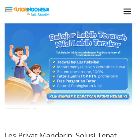
Menu
HOME
ABOUT US
JADI PENGAJAR
BIAYA LES
TESTIMONI
PROFIL ALUMNI
BLOG
DAFTAR SEKOLAH
Les Privat Mandarin, Solusi Tepat