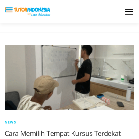
Menu
HOME
ABOUT US
JADI PENGAJAR
BIAYA LES
TESTIMONI
PROFIL ALUMNI
BLOG
DAFTAR SEKOLAH
NEWS
Cara Memilih Tempat Kursus Terdekat