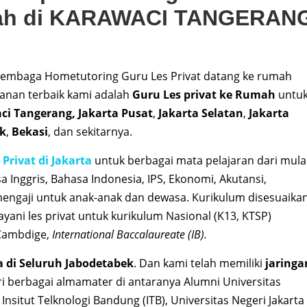
umah di KARAWACI TANGERAN
embaga Hometutoring Guru Les Privat datang ke rumah
anan terbaik kami adalah
Guru Les privat ke Rumah
untu
ci
Tangerang, Jakarta Pusat
,
Jakarta Selatan
,
Jakarta
k
,
Bekasi
, dan sekitarnya.
 Privat di Jakarta
untuk berbagai mata pelajaran dari mula
sa Inggris, Bahasa Indonesia, IPS, Ekonomi, Akutansi,
t mengaji untuk anak-anak dan dewasa. Kurikulum disesuaika
yani les privat untuk kurikulum Nasional (K13, KTSP)
 Cambdige,
International Baccalaureate (IB).
a di Seluruh Jabodetabek
. Dan kami telah memiliki
jaringa
i berbagai almamater di antaranya Alumni Universitas
, Insitut Telknologi Bandung (ITB), Universitas Negeri Jakarta