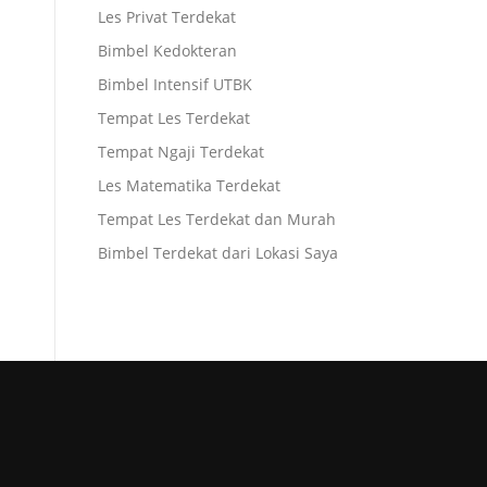
Les Privat Terdekat
Bimbel Kedokteran
Bimbel Intensif UTBK
Tempat Les Terdekat
Tempat Ngaji Terdekat
Les Matematika Terdekat
Tempat Les Terdekat dan Murah
Bimbel Terdekat dari Lokasi Saya