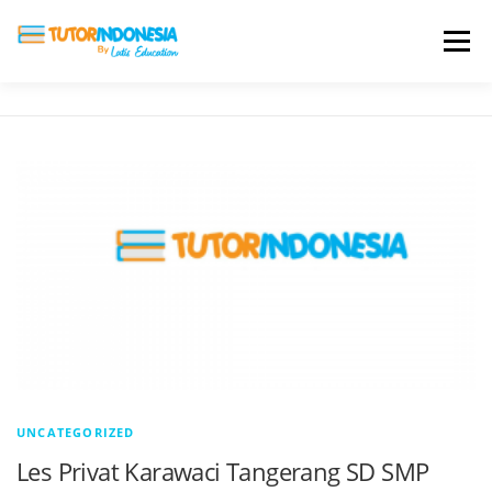
Menu
HOME
ABOUT US
JADI PENGAJAR
BIAYA LES
TESTIMONI
PROFIL ALUMNI
BLOG
DAFTAR SEKOLAH
UNCATEGORIZED
Les Privat Karawaci Tangerang SD SMP