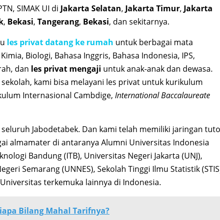
TN, SIMAK UI di
Jakarta Selatan
,
Jakarta Timur
,
Jakarta
k
,
Bekasi
,
Tangerang
,
Bekasi
, dan sekitarnya.
ru
les privat datang ke rumah
untuk berbagai mata
 Kimia, Biologi, Bahasa Inggris, Bahasa Indonesia, IPS,
arah, dan
les privat mengaji
untuk anak-anak dan dewasa.
sekolah, kami bisa melayani les privat untuk kurikulum
ikulum Internasional Cambdige,
International Baccalaureate
i seluruh Jabodetabek. Dan kami telah memiliki jaringan tut
agai almamater di antaranya Alumni Universitas Indonesia
elknologi Bandung (ITB), Universitas Negeri Jakarta (UNJ),
Negeri Semarang (UNNES), Sekolah Tinggi Ilmu Statistik (STIS
Universitas terkemuka lainnya di Indonesia.
Siapa Bilang Mahal Tarifnya?