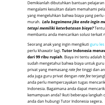
Demikianlah dibutuhkan bantuan pelajara
mengalami kesulitan dalam memahami pelaja
yang mengeluhkan bahwa biaya yang perlu di
murah.
Lalu bagaimana jika anda ingin m
tetapi memiliki keterbatasan biaya?
Tentun
membantu anda mencarikan solusi terkait 
Seorang anak yang ingin mengikuti
guru les
perlu khawatir lagi.
Tutor Indonesia menaw
dari 99 ribu rupiah
. Biaya ini tentu adala
sudah mengetahui bahwa biaya untuk guru l
privat yang memasang
rate fee
tinggi dan a
ada juga guru privat dengan
rate fee
terjang
anda perlu mempercayakan tugas mencarikan
Indonesia. Bagaimana anda dapat mencarik
kemampuan anda? Ikuti beberapa langkah d
anda dan hubungi Tutor Indonesia segera.