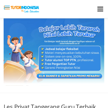
Menu
HOME
ABOUT US
JADI PENGAJAR
BIAYA LES
TESTIMONI
PROFIL ALUMNI
BLOG
DAFTAR SEKOLAH
Les Privat Tangerang Guru Terbaik,