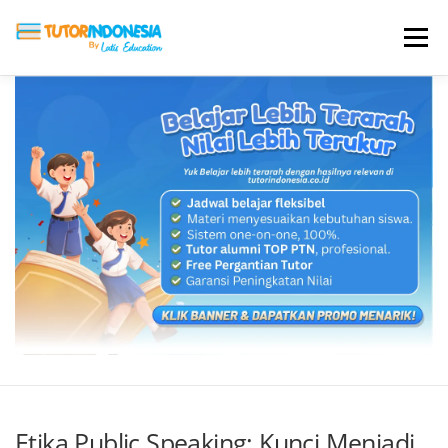
Menu
HOME
ABOUT US
JADI PENGAJAR
BIAYA LES
TESTIMONI
PROFIL ALUMNI
BLOG
DAFTAR SEKOLAH
Etika Public Speaking: Kunci Menjadi