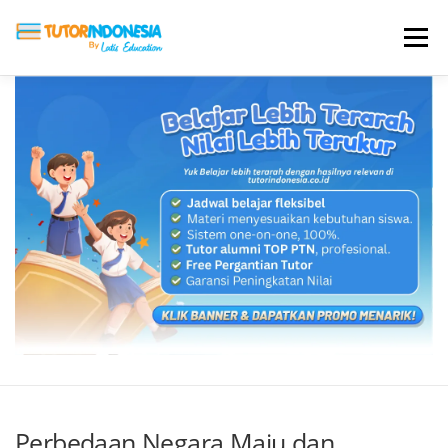
Menu
HOME
ABOUT US
JADI PENGAJAR
BIAYA LES
TESTIMONI
PROFIL ALUMNI
BLOG
DAFTAR SEKOLAH
Perbedaan Negara Maju dan