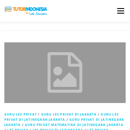
Menu
HOME
ABOUT US
JADI PENGAJAR
BIAYA LES
TESTIMONI
PROFIL ALUMNI
BLOG
DAFTAR SEKOLAH
GURU LES PRIVAT
/
GURU LES PRIVAT DI JAKARTA
/
GURU LES
PRIVAT DI JATINEGARA JAKARTA
/
GURU PRIVAT DI JATINEGARA
JAKARTA
/
GURU PRIVAT MATEMATIKA DI JATINEGARA JAKARTA
/
LES PRIVAT
/
LES PRIVAT DI JATINEGARA
/
LES PRIVAT