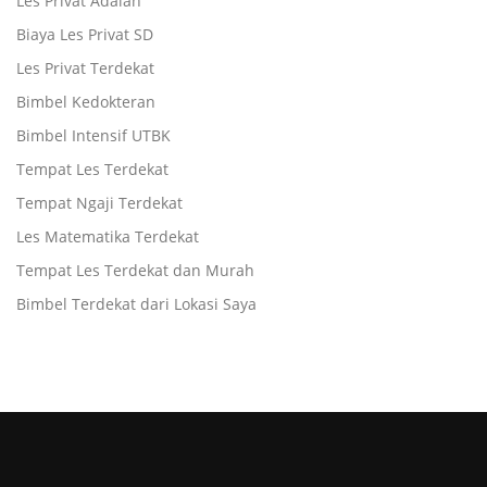
Les Privat Adalah
Biaya Les Privat SD
Les Privat Terdekat
Bimbel Kedokteran
Bimbel Intensif UTBK
Tempat Les Terdekat
Tempat Ngaji Terdekat
Les Matematika Terdekat
Tempat Les Terdekat dan Murah
Bimbel Terdekat dari Lokasi Saya