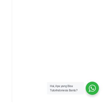
l
a
y
a
h
d
i
I
n
d
o
Hai, Apa yang Bisa
n
TutorIndonesia Bantu?
e