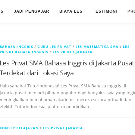
US
JADI PENGAJAR
BIAYA LES
TESTIMONI
PR
BAHASA INGGRIS
/
GURU LES PRIVAT
/
LES MATEMATIKA SMA
/
LES
PRIVAT BAHASA INGGRIS
/
LES PRIVAT JAKARTA
Les Privat SMA Bahasa Inggris di Jakarta Pusat
Terdekat dari Lokasi Saya
Halo sahabat TutorIndonesia! Les Privat SMA Bahasa Inggris di
Jakarta pusat menjadi pilihan populer bagi banyak siswa yang ingi
meningkatkan pemahaman akademis mereka secara pribadi dan
efektif. TutorIndonesia, platform pendidikan …
KONSEP PELAJARAN
/
LES PRIVAT JAKARTA