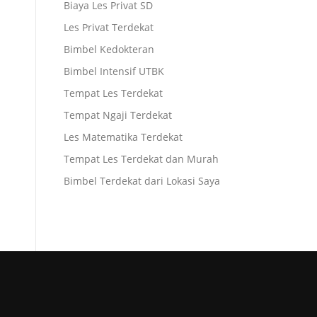
Biaya Les Privat SD
Les Privat Terdekat
Bimbel Kedokteran
Bimbel Intensif UTBK
Tempat Les Terdekat
Tempat Ngaji Terdekat
Les Matematika Terdekat
Tempat Les Terdekat dan Murah
Bimbel Terdekat dari Lokasi Saya