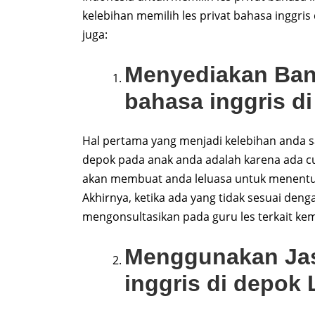
kelebihan memilih les privat bahasa inggri
juga:
Menyediakan Bany
bahasa inggris d
Hal pertama yang menjadi kelebihan anda sa
depok pada anak anda adalah karena ada cuku
akan membuat anda leluasa untuk menentuk
Akhirnya, ketika ada yang tidak sesuai de
mengonsultasikan pada guru les terkait ke
Menggunakan Jas
inggris di depo