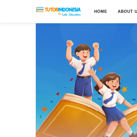
HOME
ABOUT 