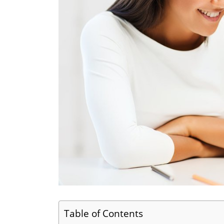
Table of Contents