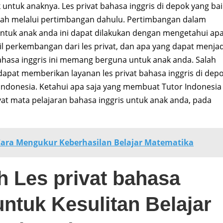
 untuk anaknya. Les privat bahasa inggris di depok yang bai
lah melalui pertimbangan dahulu. Pertimbangan dalam
 untuk anak anda ini dapat dilakukan dengan mengetahui ap
l perkembangan dari les privat, dan apa yang dapat menjad
bahasa inggris ini memang berguna untuk anak anda. Salah
 dapat memberikan layanan les privat bahasa inggris di dep
 Indonesia. Ketahui apa saja yang membuat Tutor Indonesia
at mata pelajaran bahasa inggris untuk anak anda, pada
 Cara Mengukur Keberhasilan Belajar Matematika
h Les privat bahasa
untuk Kesulitan Belajar