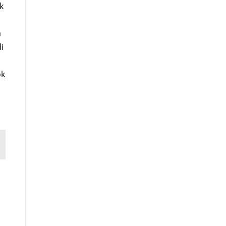
k
a
i
ok