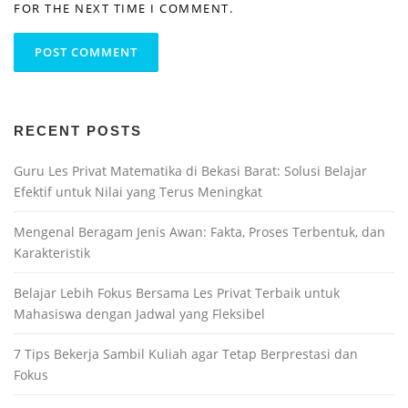
FOR THE NEXT TIME I COMMENT.
RECENT POSTS
Guru Les Privat Matematika di Bekasi Barat: Solusi Belajar
Efektif untuk Nilai yang Terus Meningkat
Mengenal Beragam Jenis Awan: Fakta, Proses Terbentuk, dan
Karakteristik
Belajar Lebih Fokus Bersama Les Privat Terbaik untuk
Mahasiswa dengan Jadwal yang Fleksibel
7 Tips Bekerja Sambil Kuliah agar Tetap Berprestasi dan
Fokus