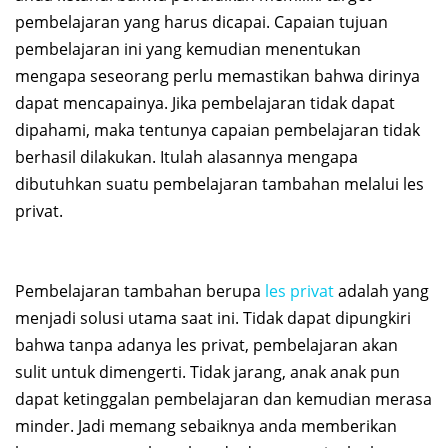
pembelajaran yang harus dicapai. Capaian tujuan
pembelajaran ini yang kemudian menentukan
mengapa seseorang perlu memastikan bahwa dirinya
dapat mencapainya. Jika pembelajaran tidak dapat
dipahami, maka tentunya capaian pembelajaran tidak
berhasil dilakukan. Itulah alasannya mengapa
dibutuhkan suatu pembelajaran tambahan melalui les
privat.
Pembelajaran tambahan berupa
les privat
adalah yang
menjadi solusi utama saat ini. Tidak dapat dipungkiri
bahwa tanpa adanya les privat, pembelajaran akan
sulit untuk dimengerti. Tidak jarang, anak anak pun
dapat ketinggalan pembelajaran dan kemudian merasa
minder. Jadi memang sebaiknya anda memberikan