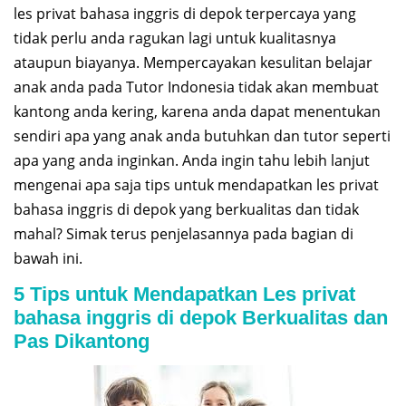
les privat bahasa inggris di depok terpercaya yang
tidak perlu anda ragukan lagi untuk kualitasnya
ataupun biayanya. Mempercayakan kesulitan belajar
anak anda pada Tutor Indonesia tidak akan membuat
kantong anda kering, karena anda dapat menentukan
sendiri apa yang anak anda butuhkan dan tutor seperti
apa yang anda inginkan. Anda ingin tahu lebih lanjut
mengenai apa saja tips untuk mendapatkan les privat
bahasa inggris di depok yang berkualitas dan tidak
mahal? Simak terus penjelasannya pada bagian di
bawah ini.
5 Tips untuk Mendapatkan Les privat
bahasa inggris di depok Berkualitas dan
Pas Dikantong