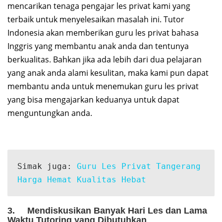
mencarikan tenaga pengajar les privat kami yang
terbaik untuk menyelesaikan masalah ini. Tutor
Indonesia akan memberikan guru les privat bahasa
Inggris yang membantu anak anda dan tentunya
berkualitas. Bahkan jika ada lebih dari dua pelajaran
yang anak anda alami kesulitan, maka kami pun dapat
membantu anda untuk menemukan guru les privat
yang bisa mengajarkan keduanya untuk dapat
menguntungkan anda.
Simak juga: 
Guru Les Privat Tangerang 
Harga Hemat Kualitas Hebat
3. Mendiskusikan Banyak Hari Les dan Lama
Waktu Tutoring yang Dibutuhkan