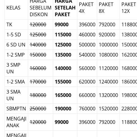
HARGA
HARGA
PAKET
PAKET
PAKET
KELAS
SEBELUM
SETELAH
4X
8X
12X
DISKON
PAKET
TK
120000
99000
396000
792000
11880
1-5 SD
125000
115000
460000
920000
13800
6 SD UN
140000
125000
500000
1000000
15000
1-2 SMP
150000
135000
540000
1080000
16200
3 SMP
160000
140000
560000
1120000
16800
UN
1-2 SMA
170000
155000
620000
1240000
18600
3 SMA
180000
165000
660000
1320000
19800
UN
SBMPTN
250000
190000
760000
1520000
22800
MENGAJI
120000
99000
396000
792000
11880
ANAK
MENGAJI