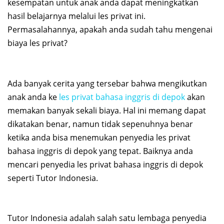
kesempatan untuk anak anda dapat meningkatkan
hasil belajarnya melalui les privat ini.
Permasalahannya, apakah anda sudah tahu mengenai
biaya les privat?
Ada banyak cerita yang tersebar bahwa mengikutkan
anak anda ke
les privat bahasa inggris di depok
akan
memakan banyak sekali biaya. Hal ini memang dapat
dikatakan benar, namun tidak sepenuhnya benar
ketika anda bisa menemukan penyedia les privat
bahasa inggris di depok yang tepat. Baiknya anda
mencari penyedia les privat bahasa inggris di depok
seperti Tutor Indonesia.
Tutor Indonesia adalah salah satu lembaga penyedia