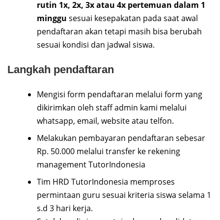
rutin 1x, 2x, 3x atau 4x pertemuan dalam 1
minggu
sesuai kesepakatan pada saat awal
pendaftaran akan tetapi masih bisa berubah
sesuai kondisi dan jadwal siswa.
Langkah pendaftaran
Mengisi form pendaftaran melalui form yang
dikirimkan oleh staff admin kami melalui
whatsapp, email, website atau telfon.
Melakukan pembayaran pendaftaran sebesar
Rp. 50.000 melalui transfer ke rekening
management TutorIndonesia
Tim HRD TutorIndonesia memproses
permintaan guru sesuai kriteria siswa selama 1
s.d 3 hari kerja.