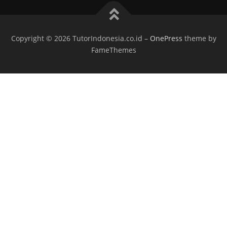
Copyright © 2026 TutorIndonesia.co.id
–
OnePress
theme by
FameThemes