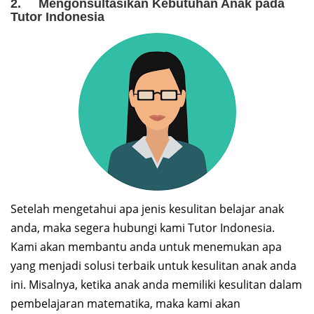
2. Mengonsultasikan Kebutuhan Anak pada
Tutor Indonesia
Setelah mengetahui apa jenis kesulitan belajar anak
anda, maka segera hubungi kami Tutor Indonesia.
Kami akan membantu anda untuk menemukan apa
yang menjadi solusi terbaik untuk kesulitan anak anda
ini. Misalnya, ketika anak anda memiliki kesulitan dalam
pembelajaran matematika, maka kami akan