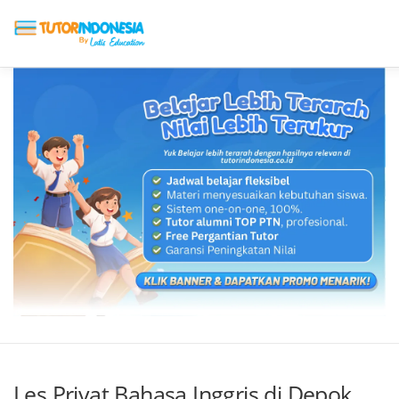
HOME
ABOUT US
JADI PENGAJAR
BIAYA LES
TESTIMONI
PROFIL ALUMNI
BLOG
DAFTAR S
Les Privat Bahasa Inggris di Depok