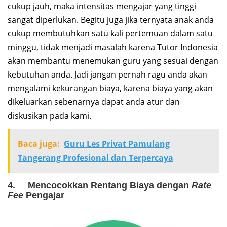
cukup jauh, maka intensitas mengajar yang tinggi
sangat diperlukan. Begitu juga jika ternyata anak anda
cukup membutuhkan satu kali pertemuan dalam satu
minggu, tidak menjadi masalah karena Tutor Indonesia
akan membantu menemukan guru yang sesuai dengan
kebutuhan anda. Jadi jangan pernah ragu anda akan
mengalami kekurangan biaya, karena biaya yang akan
dikeluarkan sebenarnya dapat anda atur dan
diskusikan pada kami.
Baca juga:
Guru Les Privat Pamulang
Tangerang Profesional dan Terpercaya
4. Mencocokkan Rentang Biaya dengan
Rate
Fee
Pengajar