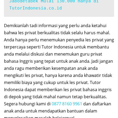
Jabodetabek Mulai 130.000 Hanya di 
TutorIndonesia.co.id
Demikianlah tadi informasi yang perlu anda ketahui
bahwa les privat berkualitas tidak selalu harus mahal.
Anda hanya perlu menemukan penyedia les privat yang
terpercaya seperti Tutor Indonesia untuk membantu
anda melalui diskusi dan menemukan guru privat
bahasa Inggris yang tepat untuk anak anda. Jadi jangan
anda ragu memberikan kesempatan anak anda
mengikuti les privat, hanya karena anda khawatir tidak
memiliki biaya yang cukup untuk les privat. Tutor
Indonesia dapat memberikan les privat bahasa inggris
di depok yang tidak mahal namun tetap berkualitas.
Segera hubungi kami di
0877 8160 9961
dan daftarkan
anak anda untuk mendapatkan bantuan dalam