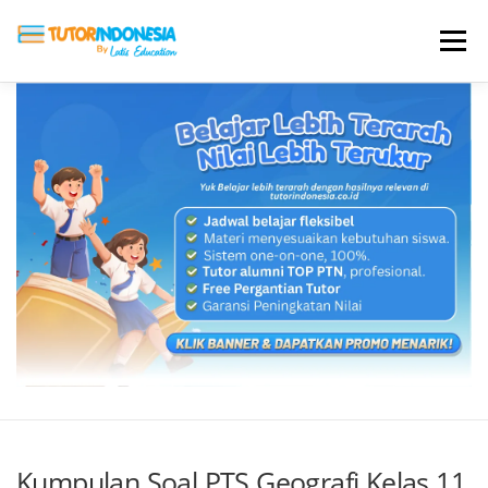
Menu
HOME
ABOUT US
JADI PENGAJAR
BIAYA LES
TESTIMONI
PROFIL ALUMNI
BLOG
DAFTAR SEKOLAH
Kumpulan Soal PTS Geografi Kelas 11