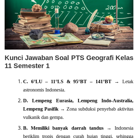
Kunci Jawaban Soal PTS Geografi Kelas
11 Semester 1
C. 6°LU – 11°LS & 95°BT – 141°BT
→ Letak
astronomis Indonesia.
D. Lempeng Eurasia, Lempeng Indo-Australia,
Lempeng Pasifik
→ Zona subduksi penyebab aktivitas
vulkanik dan gempa.
B. Memiliki banyak daerah tandus
→ Indonesia
beriklim tropis dengan curah hujan tinggi, sehingga