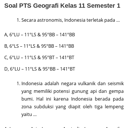
Soal PTS Geografi Kelas 11 Semester 1
Secara astronomis, Indonesia terletak pada …
A, 6°LU – 11°LS & 95°BB – 141°BB
B, 6°LS – 11°LS & 95°BB – 141°BB
C, 6°LU – 11°LS & 95°BT – 141°BT
D, 6°LU – 11°LS & 95°BB – 141°BT
Indonesia adalah negara vulkanik dan seismik
yang memiliki potensi gunung api dan gempa
bumi. Hal ini karena Indonesia berada pada
zona subduksi yang diapit oleh tiga lempeng
yaitu …