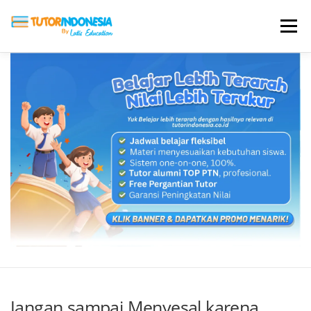
Menu
HOME
ABOUT US
JADI PENGAJAR
BIAYA LES
TESTIMONI
PROFIL ALUMNI
BLOG
DAFTAR SEKOLAH
Jangan sampai Menyesal karena