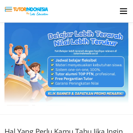
Menu
HOME
ABOUT US
JADI PENGAJAR
BIAYA LES
TESTIMONI
PROFIL ALUMNI
BLOG
DAFTAR SEKOLAH
Hal Yang Perlu Kamu Tahu Jika Ingin