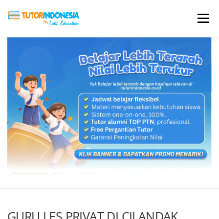
Menu
HOME
ABOUT US
JADI PENGAJAR
BIAYA LES
TESTIMONI
PROFIL ALUMNI
BLOG
DAFTAR SEKOLAH
GURU LES PRIVAT DI CILANDAK