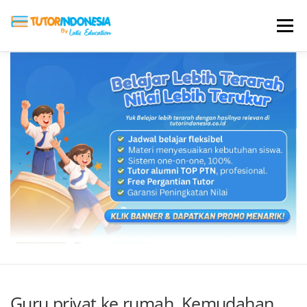
Menu
HOME
ABOUT US
JADI PENGAJAR
BIAYA LES
TESTIMONI
PROFIL ALUMNI
BLOG
DAFTAR SEKOLAH
Guru privat ke rumah, Kemudahan