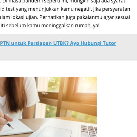
. Di masa pandemi seperti ini, mungkin saja ada syarat
pid test yang menunjukkan kamu negatif. Jika persyaratan
alam lokasi ujian. Perhatikan juga pakaianmu agar sesuai
liti sebelum kamu meninggalkan rumah, ya!
BMPTN untuk Persiapan UTBK? Ayo Hubungi Tutor