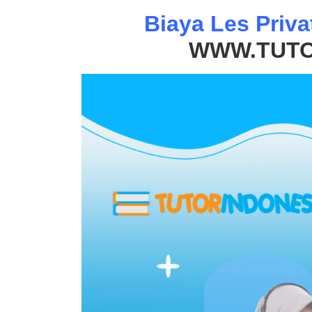
Biaya Les Priv
WWW.TUTO